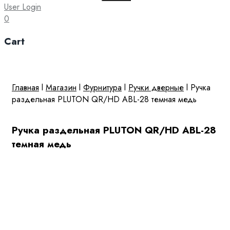
for:
User Login
0
Cart
Главная
l
Магазин
l
Фурнитура
l
Ручки дверные
l
Ручка
раздельная PLUTON QR/HD ABL-28 темная медь
Ручка раздельная PLUTON QR/HD ABL-28
темная медь