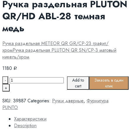
Ручка раздельная PLUTON
QR/HD ABL-28 темная
медь
Ручка раздельная METEOR QR GR/CP-23 графит/
хром
Ручка раздельная PLUTON QR SN/CP-3 матовый
никель/хром
1180
Р
Quantity
Add to
Заказать в один
cart
клик
SKU:
39887
Categories:
Ручки дверные
,
Фурнитура
PUNTO
Характеристики
Description