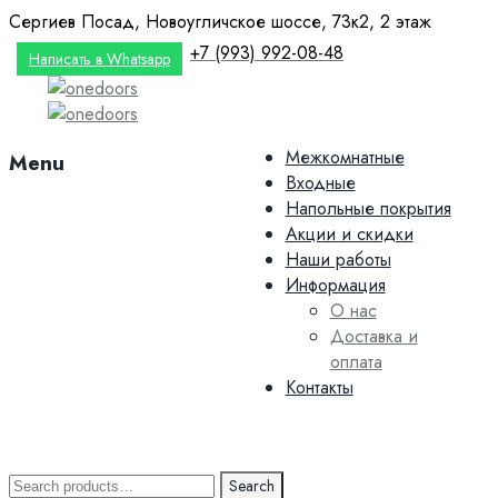
Сергиев Посад, Новоугличское шоссе, 73к2, 2 этаж
+7 (993) 992-08-48
Написать в Whatsapp
Skip
Межкомнатные
Menu
to
Входные
content
Напольные покрытия
Акции и скидки
Наши работы
Информация
О нас
Доставка и
оплата
Контакты
Search
Search