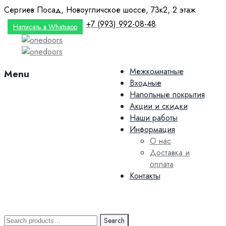
Сергиев Посад, Новоугличское шоссе, 73к2, 2 этаж
+7 (993) 992-08-48
Написать в Whatsapp
Skip
Межкомнатные
Menu
to
Входные
content
Напольные покрытия
Акции и скидки
Наши работы
Информация
О нас
Доставка и
оплата
Контакты
Search
Search