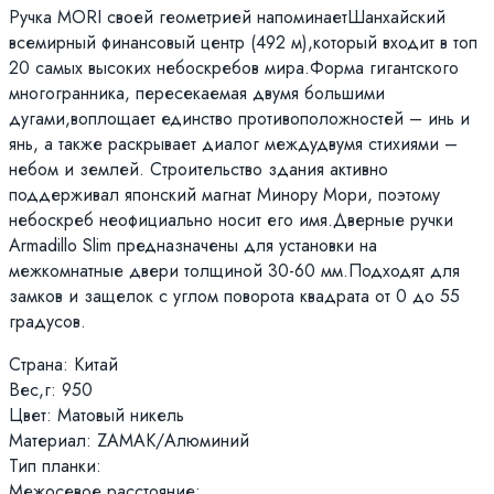
Ручка MORI своей геометрией напоминаетШанхайский
всемирный финансовый центр (492 м),который входит в топ
20 самых высоких небоскребов мира.Форма гигантского
многогранника, пересекаемая двумя большими
дугами,воплощает единство противоположностей – инь и
янь, а также раскрывает диалог междудвумя стихиями –
небом и землей. Строительство здания активно
поддерживал японский магнат Минору Мори, поэтому
небоскреб неофициально носит его имя.Дверные ручки
Armadillo Slim предназначены для установки на
межкомнатные двери толщиной 30-60 мм.Подходят для
замков и защелок с углом поворота квадрата от 0 до 55
градусов.
Страна: Китай
Вес,г: 950
Цвет: Матовый никель
Материал: ZAMAK/Алюминий
Тип планки:
Межосевое расстояние: