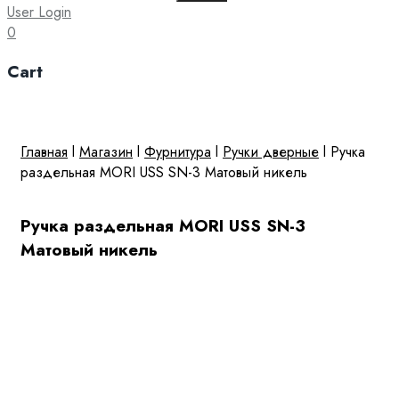
for:
User Login
0
Cart
Главная
l
Магазин
l
Фурнитура
l
Ручки дверные
l
Ручка
раздельная MORI USS SN-3 Матовый никель
Ручка раздельная MORI USS SN-3
Матовый никель