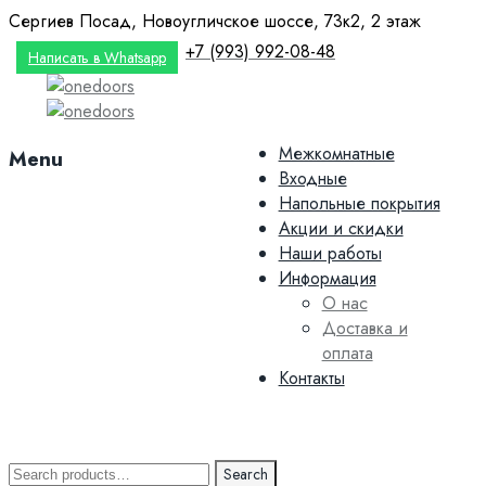
Сергиев Посад, Новоугличское шоссе, 73к2, 2 этаж
+7 (993) 992-08-48
Написать в Whatsapp
Skip
Межкомнатные
Menu
to
Входные
content
Напольные покрытия
Акции и скидки
Наши работы
Информация
О нас
Доставка и
оплата
Контакты
Search
Search