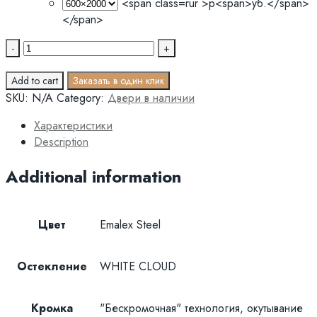
<span class=rur >р<span>уб.</span>
</span>
Quantity
Add to cart
Заказать в один клик
SKU:
N/A
Category:
Двери в наличии
Характеристики
Description
Additional information
Цвет
Emalex Steel
Остекление
WHITE CLOUD
Кромка
"Бескромочная" технология, окутывание