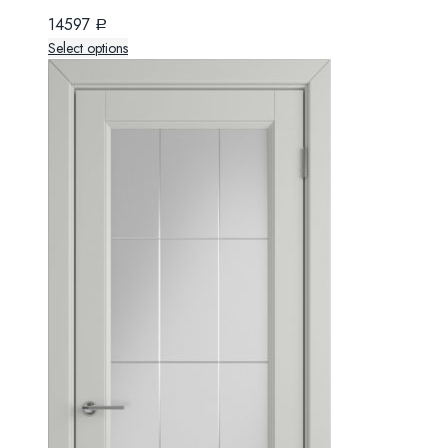
14597
Р
Select options