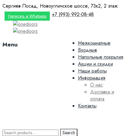
Сергиев Посад, Новоугличское шоссе, 73к2, 2 этаж
+7 (993) 992-08-48
Написать в Whatsapp
Skip
Межкомнатные
Menu
to
Входные
content
Напольные покрытия
Акции и скидки
Наши работы
Информация
О нас
Доставка и
оплата
Контакты
Search
Search